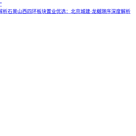
”
解析石景山西四环板块置业优选：北京城建·龙樾璟序深度解析