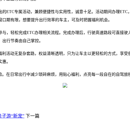
出的
ETC专属活动，兼顾便捷性与实用性，诚意十足。活动期间办理ET
窗口期有限，想要提升出行效率的车主，可及时把握福利机会。
参与，轻松完成
ETC办理相关流程。完成办理后，行驶高速路段可直接驶
，出行节奏由自己掌控。
C福利活动无复杂套路，权益清晰透明，只为让车主以更轻松的方式，享受
实惠。
体验。在日常出行中减少琐碎麻烦，用贴心福利，点亮每一段自在的自驾旅
亲子游“新宠”
下一篇