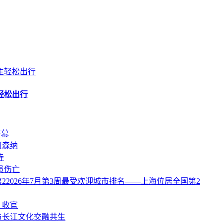
轻松出行
开幕
阿森纳
寺
员伤亡
22026年7月第3周最受欢迎城市排名——上海位居全国第2
）收官
与长江文化交融共生