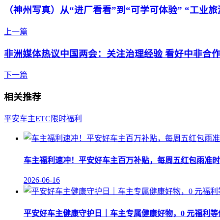
（神州写真）从“进厂看看”到“可学可体验” “工业旅
上一篇
非洲媒体热议中国两会：关注治理经验 看好中非合
下一篇
相关推荐
平安
车主
ETC
限时
福利
车主福利速冲！平安好车主百万补贴，每周五红包雨准时
2026-06-16
平安好车主健康守护日｜车主专属健康好物，0 元福利等