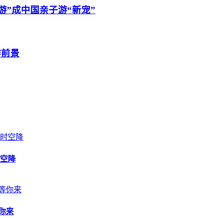
游”成中国亲子游“新宠”
作前景
空降
你来