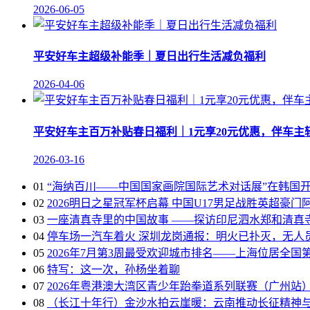
2026-06-05
平安好车主超级补能季｜夏日出行生活减负福利
2026-04-06
平安好车主百万补贴春日福利｜1元享20元优惠，伴车主
2026-03-16
01
“海纳百川——中国国家画院国际艺术对话展”在韩国
02
2026明日之星冠军杯启幕 中国U17男足战胜英超豪门
03
一座清真寺里的中国故事 ——探访印尼泗水郑和清真
04
停车场一汽车着火 深圳龙岗通报：明火已扑灭，无人
05
2026年7月第3周最受欢迎城市排名——上海位居全国第
06
特写：这一次，孙杨坐着聊
07
2026年粤港澳大湾区青少年跆拳道系列联赛（广州站
08
（长江十年行）金沙水拍云崖暖：云南推动长征精神