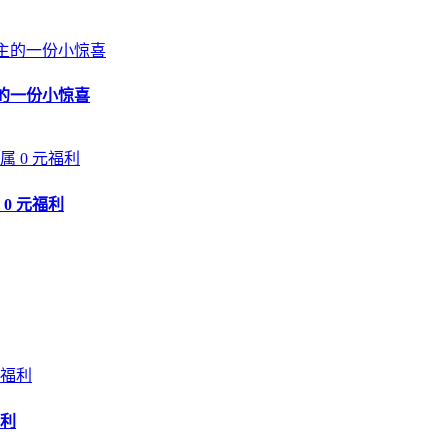
的一份小惊喜
0 元福利
利