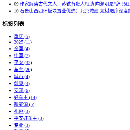
09
作家解读古代文人：苏轼有贵人相助 陶渊明是“辞职狂
10
石景山西四环板块置业优选：北京城建·龙樾璟序深度
标签列表
重庆
(5)
2025
(11)
全国
(4)
中国
(7)
平安
(32)
车主
(20)
城市
(4)
健康
(3)
安澜
(6)
好车主
(14)
新能源
(5)
礼包
(3)
平安好车主
(3)
专业
(3)