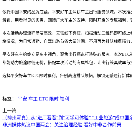
依托中国平安的品牌底蕴，平安好车主深耕车主出行服务领域，本次推
解锁，用看得见的实惠，回馈广大车主的支持。限时开启的专属福利，
本次活动办理流程简洁高效，无需线下奔波，扫描活动二维码即可线上
堵情况，为日常通勤、自驾出游节省大量时间。不用再为排队耗费精力
平安好车主始终立足车主视角，聚焦出行痛点打造贴心服务。本次
ET
都能助力旅途顺畅无忧，搭配本次活动的专属礼包，让出行兼具效率与
选择平安好车主
ETC限时福利，告别高速排队烦恼，解锁无感通行新
标签：
平安
车主
ETC
限时
福利
上一篇
（神州写真）从“进厂看看”到“可学可体验” “工业旅游”成中国
非洲媒体热议中国两会：关注治理经验 看好中非合作前景