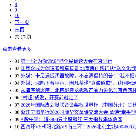
8
9
10
下一页
末页
共 17 页
点击查看更多
01
第十届“为你诵读”杯全民诵读大会在京举行
02
让民众成为创造者和享有者 北京房山践行从“送文化”到
03
外媒：卡尼遇提词器故障，不忘调侃特朗普：“我不把
04
外媒：深陷下台呼声，因凡蒂诺“真诚道歉”，获国际
05
从海序到璟序：北京城建龙樾系产品力进化与京西四
06
“村超”成败，开赛前就定了
07
2026年国际皮划艇联合会桨板世界杯（中国苏州）金
08
浙江宁海举行2026国际华文童诗交流大会 童诗“牵手”
09
A股午评：超3900只个股飘红 三大指数集体收涨
10
西四环VS朝阳北路VS南三环：2026北京主城400-60