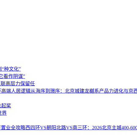
“种文化”
它看作阴谋”
足联高层力保留任
环高端人居逻辑从海序到璟序：北京城建龙樾系产品力进化与京
秋起桨
世界
0万置业全攻略西四环VS朝阳北路VS南三环：2026北京主城400-6