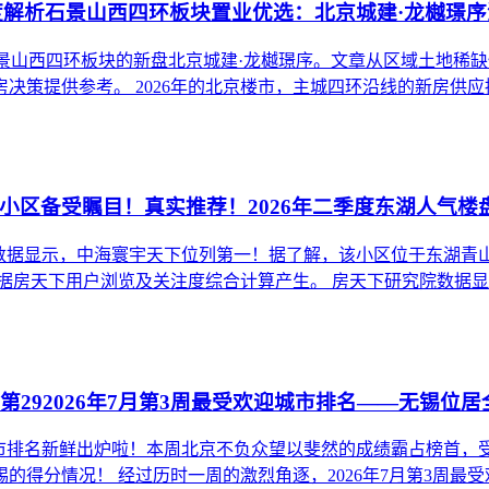
度解析石景山西四环板块置业优选：北京城建·龙樾璟序
京石景山西四环板块的新盘北京城建·龙樾璟序。文章从区域土地
策提供参考。 2026年的北京楼市，主城四环沿线的新房供应持
些小区备受瞩目！真实推荐！2026年二季度东湖人气
究院数据显示，中海寰宇天下位列第一！据了解，该小区位于东湖青山
据房天下用户浏览及关注度综合计算产生。 房天下研究院数据显示.
第292026年7月第3周最受欢迎城市排名——无锡位居
欢迎城市排名新鲜出炉啦！本周北京不负众望以斐然的成绩霸占榜
分情况！ 经过历时一周的激烈角逐，2026年7月第3周最受欢迎