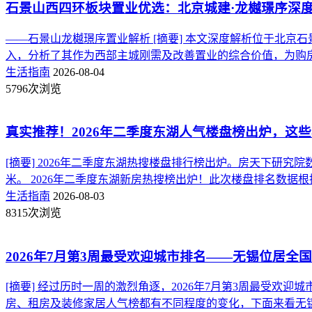
石景山西四环板块置业优选：北京城建·龙樾璟序深
——石景山龙樾璟序置业解析 [摘要] 本文深度解析位于北
入，分析了其作为西部主城刚需及改善置业的综合价值，为购房决
生活指南
2026-08-04
5796次浏览
真实推荐！2026年二季度东湖人气楼盘榜出炉，这
[摘要] 2026年二季度东湖热搜楼盘排行榜出炉。房天下研
米。 2026年二季度东湖新房热搜榜出炉！此次楼盘排名数据根
生活指南
2026-08-03
8315次浏览
2026年7月第3周最受欢迎城市排名——无锡位居全国
[摘要] 经过历时一周的激烈角逐，2026年7月第3周最受
房、租房及装修家居人气榜都有不同程度的变化，下面来看无锡的得