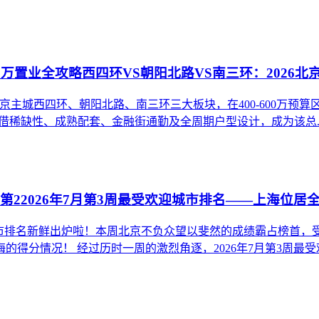
00万置业全攻略西四环VS朝阳北路VS南三环：2026北京
26年北京主城西四环、朝阳北路、南三环三大板块，在400-600
借稀缺性、成熟配套、金融街通勤及全周期户型设计，成为该总..
第22026年7月第3周最受欢迎城市排名——上海位居全
欢迎城市排名新鲜出炉啦！本周北京不负众望以斐然的成绩霸占榜
分情况！ 经过历时一周的激烈角逐，2026年7月第3周最受欢迎