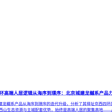
环高端人居逻辑从海序到璟序：北京城建龙樾系产品
京城建龙樾系产品从海序到璟序的迭代升级，分析了其择址京西四
西山生态资源与主城配套优势，始终是高端人居的聚集高地——从早