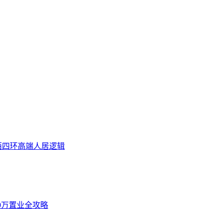
西四环高端人居逻辑
00万置业全攻略