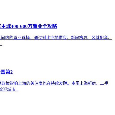
主城400-600万置业全攻略
万预算区间内的置业选择。通过对比宅地供应、新房格局、区域配套、
.
国第2
首，受政策影响上海的关注度也在持续发酵。本周上海新房、二手
城市...