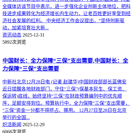
全媒体访谈节目中表示，进一步强化企业创新主体地位，把科
技进步成果转化为经济增长内生动力，让老百姓更好享受到经
济社会发展的红利。 中央经济工作会议提出，“坚持创新驱
动，加紧培育壮大新...
资讯动态
2025-12-31
5892次浏览
中国财长：全力保障“三保”支出需要,中国财长：全
力保障“三保”支出需要
中新社北京12月28日电 (记者 赵建华)中国财政部部长蓝佛安
近日提醒各地财政部门，守住“三保”(保基本民生、保工资、
保运转)底线，始终坚持“三保”在财政预算编列中的优先顺
序，足额安排到位。预算执行中，全力保障“三保”支出需要，
“三保”资金一分都不得挤占、挪用。 12月27日至28日在北京
举行的全国...
炽活新闻
2025-12-29
6068次浏览