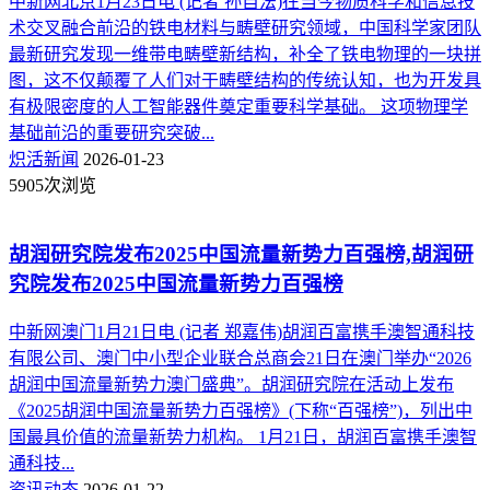
中新网北京1月23日电 (记者 孙自法)在当今物质科学和信息技
术交叉融合前沿的铁电材料与畴壁研究领域，中国科学家团队
最新研究发现一维带电畴壁新结构，补全了铁电物理的一块拼
图，这不仅颠覆了人们对于畴壁结构的传统认知，也为开发具
有极限密度的人工智能器件奠定重要科学基础。 这项物理学
基础前沿的重要研究突破...
炽活新闻
2026-01-23
5905次浏览
胡润研究院发布2025中国流量新势力百强榜,胡润研
究院发布2025中国流量新势力百强榜
中新网澳门1月21日电 (记者 郑嘉伟)胡润百富携手澳智通科技
有限公司、澳门中小型企业联合总商会21日在澳门举办“2026
胡润中国流量新势力澳门盛典”。胡润研究院在活动上发布
《2025胡润中国流量新势力百强榜》(下称“百强榜”)，列出中
国最具价值的流量新势力机构。 1月21日，胡润百富携手澳智
通科技...
资讯动态
2026-01-22