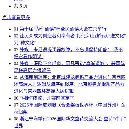
共 6 页
点击查看更多
01
第十届“为你诵读”杯全民诵读大会在京举行
02
让民众成为创造者和享有者 北京房山践行从“送文化”
到“种文化”
03
外媒：卡尼遇提词器故障，不忘调侃特朗普：“我不
把它看作阴谋”
04
外媒：深陷下台呼声，因凡蒂诺“真诚道歉”，获国际
足联高层力保留任
05
从海序到璟序：北京城建龙樾系产品力进化与京西四
环高端人居逻辑从海序到璟序：北京城建龙樾系产品力
进化与京西四环高端人居逻辑
06
“村超”成败，开赛前就定了
07
2026年国际皮划艇联合会桨板世界杯（中国苏州）金
秋起桨
08
浙江宁海举行2026国际华文童诗交流大会 童诗“牵手”
世界