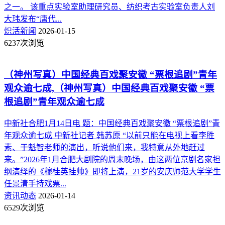
之一。 该重点实验室助理研究员、纺织考古实验室负责人刘
大玮发布“唐代...
炽活新闻
2026-01-15
6237次浏览
（神州写真）中国经典百戏聚安徽 “票根追剧”青年
观众逾七成,（神州写真）中国经典百戏聚安徽 “票
根追剧”青年观众逾七成
中新社合肥1月14日电 题：中国经典百戏聚安徽 “票根追剧”青
年观众逾七成 中新社记者 韩苏原 “以前只能在电视上看李胜
素、于魁智老师的演出，听说他们来，我特意从外地赶过
来。”2026年1月合肥大剧院的周末晚场，由这两位京剧名家担
纲演绎的《穆桂英挂帅》即将上演，21岁的安庆师范大学学生
任景清手持戏票...
资讯动态
2026-01-14
6529次浏览