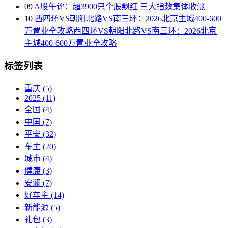
09
A股午评：超3900只个股飘红 三大指数集体收涨
10
西四环VS朝阳北路VS南三环：2026北京主城400-600
万置业全攻略西四环VS朝阳北路VS南三环：2026北京
主城400-600万置业全攻略
标签列表
重庆
(5)
2025
(11)
全国
(4)
中国
(7)
平安
(32)
车主
(20)
城市
(4)
健康
(3)
安澜
(7)
好车主
(14)
新能源
(5)
礼包
(3)