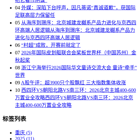
把它看作阴谋”
04
外媒：深陷下台呼声，因凡蒂诺“真诚道歉”，获国际
足联高层力保留任
05
从海序到璟序：北京城建龙樾系产品力进化与京西四
环高端人居逻辑从海序到璟序：北京城建龙樾系产品力
进化与京西四环高端人居逻辑
06
“村超”成败，开赛前就定了
07
2026年国际皮划艇联合会桨板世界杯（中国苏州）金
秋起桨
08
浙江宁海举行2026国际华文童诗交流大会 童诗“牵手”
世界
09
A股午评：超3900只个股飘红 三大指数集体收涨
10
西四环VS朝阳北路VS南三环：2026北京主城400-600
万置业全攻略西四环VS朝阳北路VS南三环：2026北京
主城400-600万置业全攻略
标签列表
重庆
(5)
2025
(11)