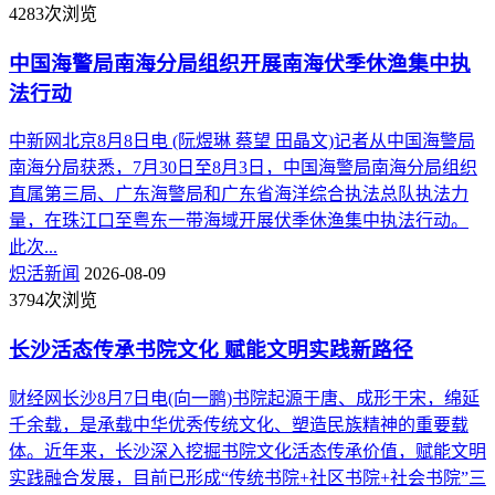
4283次浏览
中国海警局南海分局组织开展南海伏季休渔集中执
法行动
中新网北京8月8日电 (阮煜琳 蔡望 田晶文)记者从中国海警局
南海分局获悉，7月30日至8月3日，中国海警局南海分局组织
直属第三局、广东海警局和广东省海洋综合执法总队执法力
量，在珠江口至粤东一带海域开展伏季休渔集中执法行动。
此次...
炽活新闻
2026-08-09
3794次浏览
长沙活态传承书院文化 赋能文明实践新路径
财经网长沙8月7日电(向一鹏)书院起源于唐、成形于宋，绵延
千余载，是承载中华优秀传统文化、塑造民族精神的重要载
体。近年来，长沙深入挖掘书院文化活态传承价值，赋能文明
实践融合发展，目前已形成“传统书院+社区书院+社会书院”三