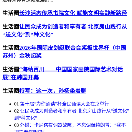
生活圈
长沙活态传承书院文化 赋能文明实践新路径
生活圈
让民众成为创造者和享有者 北京房山践行从
“送文化”到“种文化”
生活圈
2026年国际皮划艇联合会桨板世界杯（中国
苏州）金秋起桨
生活圈
“海纳百川——中国国家画院国际艺术对话
展”在韩国开幕
生活圈
特写：这一次，孙杨坐着聊
01
第十届“为你诵读”杯全民诵读大会在京举行
02
让民众成为创造者和享有者 北京房山践行从“送文化”
到“种文化”
03
外媒：卡尼遇提词器故障，不忘调侃特朗普：“我不