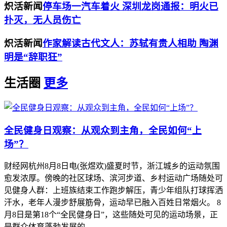
炽活新闻
停车场一汽车着火 深圳龙岗通报：明火已
扑灭，无人员伤亡
炽活新闻
作家解读古代文人：苏轼有贵人相助 陶渊
明是“辞职狂”
生活圈
更多
全民健身日观察：从观众到主角，全民如何“上
场”？
财经网杭州8月8日电(张煜欢)盛夏时节，浙江城乡的运动氛围
愈发浓厚。傍晚的社区球场、滨河步道、乡村运动广场随处可
见健身人群：上班族结束工作跑步解压，青少年组队打球挥洒
汗水，老年人漫步舒展筋骨，运动早已融入百姓日常烟火。 8
月8日是第18个“全民健身日”，这些随处可见的运动场景，正
是群众体育蓬勃发展的...