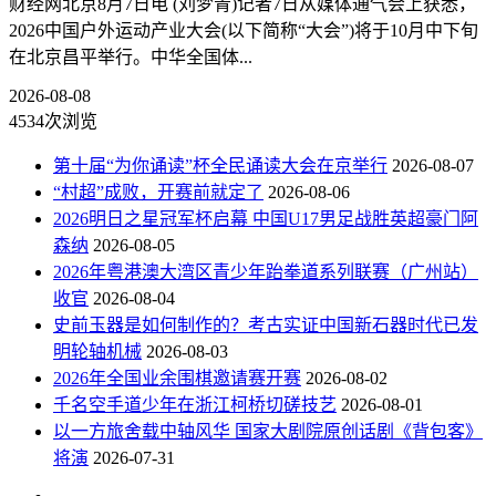
财经网北京8月7日电 (刘梦青)记者7日从媒体通气会上获悉，
2026中国户外运动产业大会(以下简称“大会”)将于10月中下旬
在北京昌平举行。中华全国体...
2026-08-08
4534次浏览
第十届“为你诵读”杯全民诵读大会在京举行
2026-08-07
“村超”成败，开赛前就定了
2026-08-06
2026明日之星冠军杯启幕 中国U17男足战胜英超豪门阿
森纳
2026-08-05
2026年粤港澳大湾区青少年跆拳道系列联赛（广州站）
收官
2026-08-04
史前玉器是如何制作的？考古实证中国新石器时代已发
明轮轴机械
2026-08-03
2026年全国业余围棋邀请赛开赛
2026-08-02
千名空手道少年在浙江柯桥切磋技艺
2026-08-01
以一方旅舍载中轴风华 国家大剧院原创话剧《背包客》
将演
2026-07-31