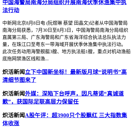
中国海警局南海分局组织开展南海伏季休渔集中执
法行动
中新网北京8月8日电 (阮煜琳 蔡望 田晶文)记者从中国海警局
南海分局获悉，7月30日至8月3日，中国海警局南海分局组织
直属第三局、广东海警局和广东省海洋综合执法总队执法力
量，在珠江口至粤东一带海域开展伏季休渔集中执法行动。
此次任务动用海警舰艇3艘、地方执法船1艘，重点对机动渔船
底拖网禁渔区线和渔...
炽活新闻
立下中国新坐标！最新版月球“说明书”高
清细节图来了
炽活新闻
外媒：深陷下台呼声，因凡蒂诺“真诚道
歉”，获国际足联高层力保留任
炽活新闻
A股午评：超3900只个股飘红 三大指数集
体收涨