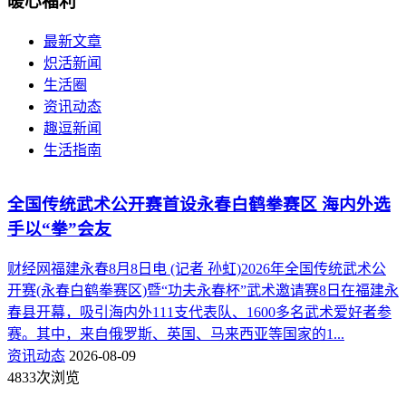
暖心福利
最新文章
炽活新闻
生活圈
资讯动态
趣逗新闻
生活指南
全国传统武术公开赛首设永春白鹤拳赛区 海内外选
手以“拳”会友
财经网福建永春8月8日电 (记者 孙虹)2026年全国传统武术公
开赛(永春白鹤拳赛区)暨“功夫永春杯”武术邀请赛8日在福建永
春县开幕，吸引海内外111支代表队、1600多名武术爱好者参
赛。其中，来自俄罗斯、英国、马来西亚等国家的1...
资讯动态
2026-08-09
4833次浏览