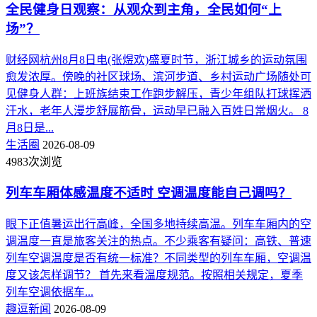
全民健身日观察：从观众到主角，全民如何“上
场”？
财经网杭州8月8日电(张煜欢)盛夏时节，浙江城乡的运动氛围
愈发浓厚。傍晚的社区球场、滨河步道、乡村运动广场随处可
见健身人群：上班族结束工作跑步解压，青少年组队打球挥洒
汗水，老年人漫步舒展筋骨，运动早已融入百姓日常烟火。 8
月8日是...
生活圈
2026-08-09
4983次浏览
列车车厢体感温度不适时 空调温度能自己调吗？
眼下正值暑运出行高峰，全国多地持续高温。列车车厢内的空
调温度一直是旅客关注的热点。不少乘客有疑问：高铁、普速
列车空调温度是否有统一标准？不同类型的列车车厢，空调温
度又该怎样调节？ 首先来看温度规范。按照相关规定，夏季
列车空调依据车...
趣逗新闻
2026-08-09