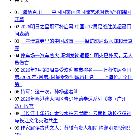
共 1 页
01
“海纳百川——中国国家画院国际艺术对话展”在韩国
开幕
02
2026明日之星冠军杯启幕 中国U17男足战胜英超豪门
阿森纳
03
一座清真寺里的中国故事 ——探访印尼泗水郑和清真
寺
04
停车场一汽车着火 深圳龙岗通报：明火已扑灭，无人
员伤亡
05
2026年7月第3周最受欢迎城市排名——上海位居全国
第22026年7月第3周最受欢迎城市排名——上海位居全国
第2
06
特写：这一次，孙杨坐着聊
07
2026年粤港澳大湾区青少年跆拳道系列联赛（广州
站）收官
08
（长江十年行）金沙水拍云崖暖：云南推动长征精神
与长江文化交融共生
09
作家解读古代文人：苏轼有贵人相助 陶渊明是“辞职