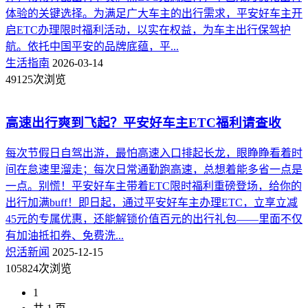
体验的关键选择。为满足广大车主的出行需求，平安好车主开
启ETC办理限时福利活动，以实在权益，为车主出行保驾护
航。依托中国平安的品牌底蕴，平...
生活指南
2026-03-14
49125次浏览
高速出行爽到飞起？平安好车主ETC福利请查收
每次节假日自驾出游，最怕高速入口排起长龙，眼睁睁看着时
间在怠速里溜走；每次日常通勤跑高速，总想着能多省一点是
一点。别慌！平安好车主带着ETC限时福利重磅登场，给你的
出行加满buff！即日起，通过平安好车主办理ETC，立享立减
45元的专属优惠，还能解锁价值百元的出行礼包——里面不仅
有加油抵扣券、免费洗...
炽活新闻
2025-12-15
105824次浏览
1