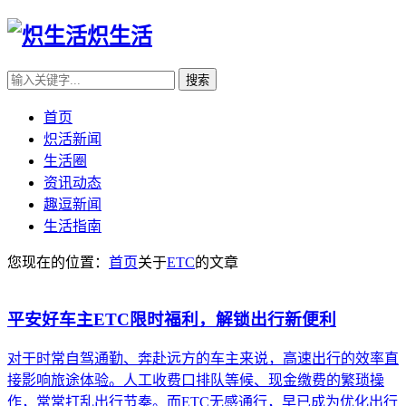
炽生活
首页
炽活新闻
生活圈
资讯动态
趣逗新闻
生活指南
您现在的位置：
首页
关于
ETC
的文章
平安好车主ETC限时福利，解锁出行新便利
对于时常自驾通勤、奔赴远方的车主来说，高速出行的效率直
接影响旅途体验。人工收费口排队等候、现金缴费的繁琐操
作，常常打乱出行节奏。而ETC无感通行，早已成为优化出行