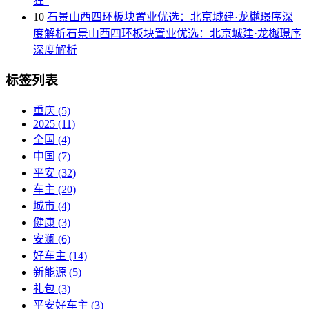
狂”
10
石景山西四环板块置业优选：北京城建·龙樾璟序深
度解析石景山西四环板块置业优选：北京城建·龙樾璟序
深度解析
标签列表
重庆
(5)
2025
(11)
全国
(4)
中国
(7)
平安
(32)
车主
(20)
城市
(4)
健康
(3)
安澜
(6)
好车主
(14)
新能源
(5)
礼包
(3)
平安好车主
(3)