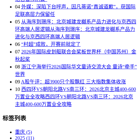
04
外媒：深陷下台呼声，因凡蒂诺“真诚道歉”，获国际
足联高层力保留任
05
从海序到璟序：北京城建龙樾系产品力进化与京西四
环高端人居逻辑从海序到璟序：北京城建龙樾系产品力
进化与京西四环高端人居逻辑
06
“村超”成败，开赛前就定了
07
2026年国际皮划艇联合会桨板世界杯（中国苏州）金
秋起桨
08
浙江宁海举行2026国际华文童诗交流大会 童诗“牵手”
世界
09
A股午评：超3900只个股飘红 三大指数集体收涨
10
西四环VS朝阳北路VS南三环：2026北京主城400-600
万置业全攻略西四环VS朝阳北路VS南三环：2026北京
主城400-600万置业全攻略
标签列表
重庆
(5)
2025
(11)