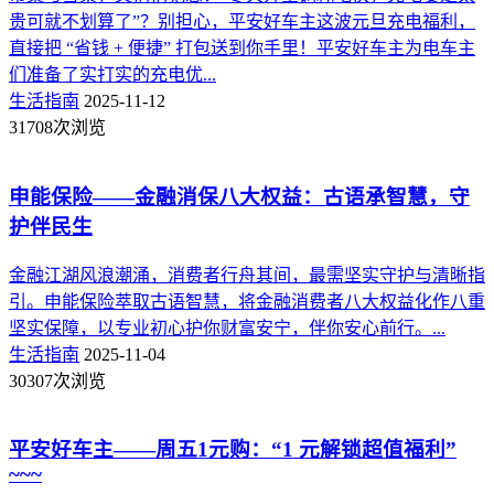
贵可就不划算了”？别担心，平安好车主这波元旦充电福利，
直接把 “省钱 + 便捷” 打包送到你手里！平安好车主为电车主
们准备了实打实的充电优...
生活指南
2025-11-12
31708次浏览
申能保险——金融消保八大权益：古语承智慧，守
护伴民生
金融江湖风浪潮涌，消费者行舟其间，最需坚实守护与清晰指
引。申能保险萃取古语智慧，将金融消费者八大权益化作八重
坚实保障，以专业初心护你财富安宁，伴你安心前行。...
生活指南
2025-11-04
30307次浏览
平安好车主——周五1元购：“1 元解锁超值福利”
~~~