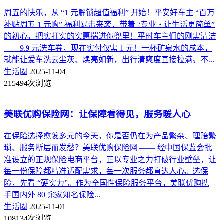
周五的快乐，从 “1 元解锁超值福利” 开始！平安好车主 “百万
补贴周五 1 元购” 福利暴击来袭，带着 “专业・让生活更简单”
的初心，把实打实的实惠揣进你兜里！平时车主们的刚需清洁
——9.9 元洗车券，现在实付仅需 1 元！一杯矿泉水的成本，
就能让爱车洗去尘灰、焕亮如新，出行清爽度直接拉满。不...
生活圈
2025-11-04
215494次浏览
美联优购保险网：让保障看得见，服务暖人心
在保险选择愈发多元的今天，你是否仍在为产品繁杂、理赔繁
琐、服务断层而发愁？美联优购保险网 —— 经中国保监会批
准设立的正规保险电商平台，正以专业之力打破行业壁垒，让
每一份保障都精准适配需求，每一次服务都直达人心。选保
险，先看 “硬实力”。作为全国性保险服务平台，美联优购携
手国内外 80 余家知名保险...
生活圈
2025-11-01
108134次浏览