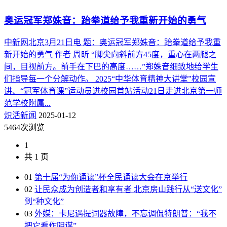
奥运冠军郑姝音：跆拳道给予我重新开始的勇气
中新网北京3月21日电 题：奥运冠军郑姝音：跆拳道给予我重
新开始的勇气 作者 周昕 “脚尖向斜前方45度，重心在两腿之
间，目视前方。前手在下巴的高度……”郑姝音细致地给学生
们指导每一个分解动作。 2025“中华体育精神大讲堂”校园宣
讲、“冠军体育课”运动员进校园首站活动21日走进北京第一师
范学校附属...
炽活新闻
2025-01-12
5464次浏览
1
共 1 页
01
第十届“为你诵读”杯全民诵读大会在京举行
02
让民众成为创造者和享有者 北京房山践行从“送文化”
到“种文化”
03
外媒：卡尼遇提词器故障，不忘调侃特朗普：“我不
把它看作阴谋”