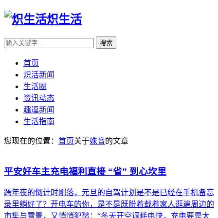
炽生活
首页
炽活新闻
生活圈
资讯动态
趣逗新闻
生活指南
您现在的位置：
首页
关于
姝音
的文章
平安好车主充电福利直接 “省” 到心坎里
跨年夜的倒计时刚落，元旦的自驾计划是不是已经在手机备忘
录里躺好了？开电车的你，是不是既盼着载着家人逛遍周边的
市集与雪景，又悄悄犯愁：“冬天开空调耗电快，充电要是太