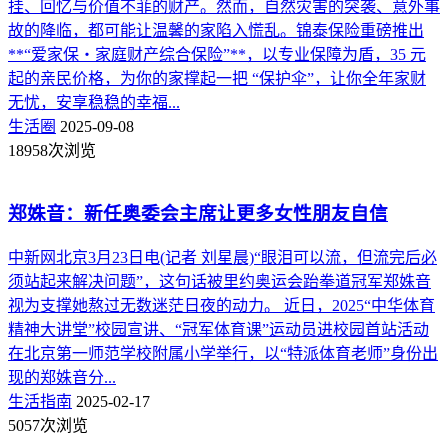
挂、回忆与价值不菲的财产。然而，自然灾害的突袭、意外事
故的降临，都可能让温馨的家陷入慌乱。锦泰保险重磅推出
**“爱家保・家庭财产综合保险”**，以专业保障为盾，35 元
起的亲民价格，为你的家撑起一把 “保护伞”，让你全年家财
无忧，安享稳稳的幸福...
生活圈
2025-09-08
18958次浏览
郑姝音：新任奥委会主席让更多女性朋友自信
中新网北京3月23日电(记者 刘星晨)“眼泪可以流，但流完后必
须站起来解决问题”，这句话被里约奥运会跆拳道冠军郑姝音
视为支撑她熬过无数迷茫日夜的动力。 近日，2025“中华体育
精神大讲堂”校园宣讲、“冠军体育课”运动员进校园首站活动
在北京第一师范学校附属小学举行，以“特派体育老师”身份出
现的郑姝音分...
生活指南
2025-02-17
5057次浏览